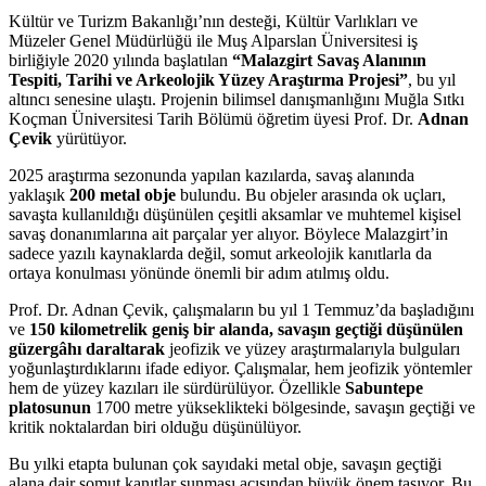
Kültür ve Turizm Bakanlığı’nın desteği, Kültür Varlıkları ve
Müzeler Genel Müdürlüğü ile Muş Alparslan Üniversitesi iş
birliğiyle 2020 yılında başlatılan
“Malazgirt Savaş Alanının
Tespiti, Tarihi ve Arkeolojik Yüzey Araştırma Projesi”
, bu yıl
altıncı senesine ulaştı. Projenin bilimsel danışmanlığını Muğla Sıtkı
Koçman Üniversitesi Tarih Bölümü öğretim üyesi Prof. Dr.
Adnan
Çevik
yürütüyor.
2025 araştırma sezonunda yapılan kazılarda, savaş alanında
yaklaşık
200 metal obje
bulundu. Bu objeler arasında ok uçları,
savaşta kullanıldığı düşünülen çeşitli aksamlar ve muhtemel kişisel
savaş donanımlarına ait parçalar yer alıyor. Böylece Malazgirt’in
sadece yazılı kaynaklarda değil, somut arkeolojik kanıtlarla da
ortaya konulması yönünde önemli bir adım atılmış oldu.
Prof. Dr. Adnan Çevik, çalışmaların bu yıl 1 Temmuz’da başladığını
ve
150 kilometrelik geniş bir alanda, savaşın geçtiği düşünülen
güzergâhı daraltarak
jeofizik ve yüzey araştırmalarıyla bulguları
yoğunlaştırdıklarını ifade ediyor. Çalışmalar, hem jeofizik yöntemler
hem de yüzey kazıları ile sürdürülüyor. Özellikle
Sabuntepe
platosunun
1700 metre yükseklikteki bölgesinde, savaşın geçtiği ve
kritik noktalardan biri olduğu düşünülüyor.
Bu yılki etapta bulunan çok sayıdaki metal obje, savaşın geçtiği
alana dair somut kanıtlar sunması açısından büyük önem taşıyor. Bu