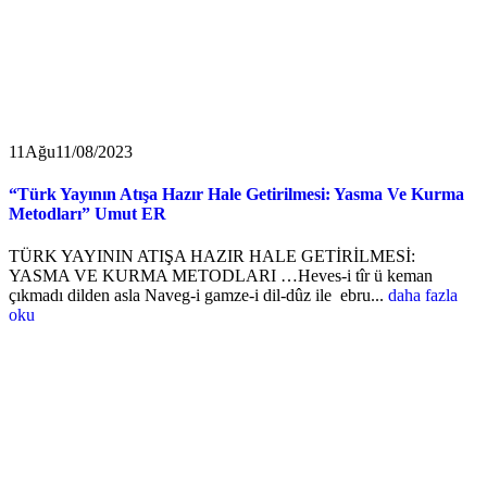
11
Ağu
11/08/2023
“Türk Yayının Atışa Hazır Hale Getirilmesi: Yasma Ve Kurma
Metodları” Umut ER
TÜRK YAYININ ATIŞA HAZIR HALE GETİRİLMESİ:
YASMA VE KURMA METODLARI …Heves-i tîr ü keman
çıkmadı dilden asla Naveg-i gamze-i dil-dûz ile ebru...
daha fazla
oku