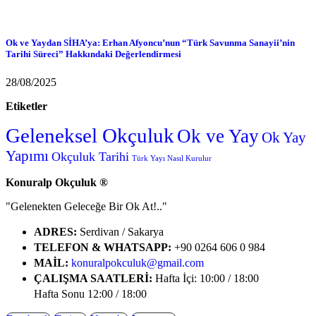
Ok ve Yaydan SİHA’ya: Erhan Afyoncu’nun “Türk Savunma Sanayii’nin
Tarihi Süreci” Hakkındaki Değerlendirmesi
28/08/2025
Etiketler
Geleneksel Okçuluk
Ok ve Yay
Ok Yay
Yapımı
Okçuluk Tarihi
Türk Yayı Nasıl Kurulur
Konuralp Okçuluk ®
"Gelenekten Geleceğe Bir Ok At!.."
ADRES:
Serdivan / Sakarya
TELEFON & WHATSAPP:
+90 0264 606 0 984
MAİL:
konuralpokculuk@gmail.com
ÇALIŞMA SAATLERI:
Hafta İçi: 10:00 / 18:00
Hafta Sonu 12:00 / 18:00