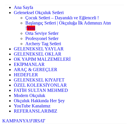
Ana Sayfa
Geleneksel Okçuluk Setleri
Çocuk Setleri – Dayanıklı ve Eğlenceli !
Başlangıç Setleri | Okçuluğa İlk Adımınızı Atın
!
Yeni
Orta Seviye Setler
Profesyonel Setler
Archery Tag Setleri
GELENEKSEL YAYLAR
GELENEKSEL OKLAR
OK YAPIM MALZEMELERİ
EKİPMANLAR
ARAÇ & GEREÇLER
HEDEFLER
GELENEKSEL KIYAFET
ÖZEL KOLEKSİYONLAR
FATİH SULTAN MEHMED
Modern Okçuluk
Okçuluk Hakkında Her Şey
YouTube Kanalımız
REFERANSLARIMIZ
KAMPANYA!
FIRSAT