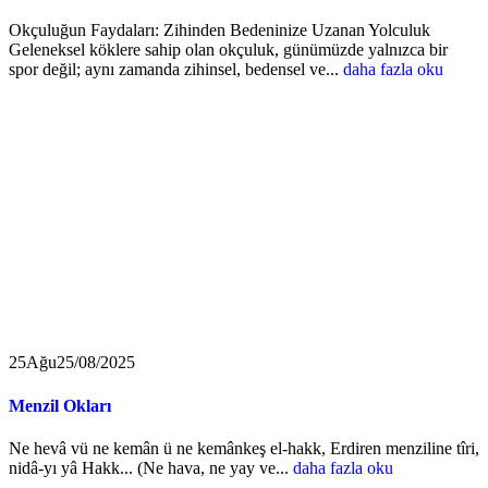
Okçuluğun Faydaları: Zihinden Bedeninize Uzanan Yolculuk
Geleneksel köklere sahip olan okçuluk, günümüzde yalnızca bir
spor değil; aynı zamanda zihinsel, bedensel ve...
daha fazla oku
25
Ağu
25/08/2025
Menzil Okları
Ne hevâ vü ne kemân ü ne kemânkeş el-hakk, Erdiren menziline tîri,
nidâ-yı yâ Hakk... (Ne hava, ne yay ve...
daha fazla oku