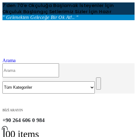
7'den 70'e Okçuluğa Başlamak İsteyenler İçin
Okçuluk Başlangıç Setlerimiz Sizler İçin Hazır
" Gelenekten Geleceğe Bir Ok At!.. "
Arama
BİZİ ARAYIN
+90 264 606 0 984
0
0 items