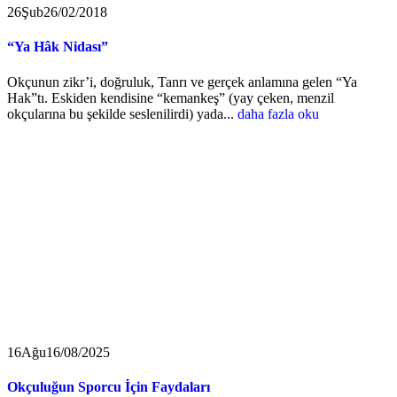
26
Şub
26/02/2018
“Ya Hâk Nidası”
Okçunun zikr’i, doğruluk, Tanrı ve gerçek anlamına gelen “Ya
Hak”tı. Eskiden kendisine “kemankeş” (yay çeken, menzil
okçularına bu şekilde seslenilirdi) yada...
daha fazla oku
16
Ağu
16/08/2025
Okçuluğun Sporcu İçin Faydaları