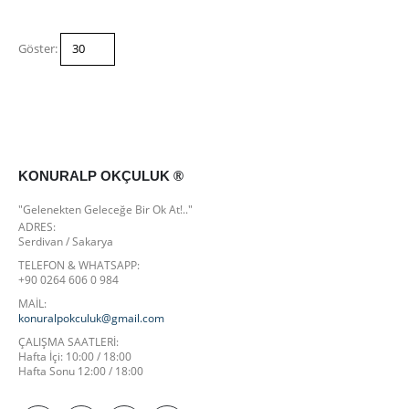
Göster:
KONURALP OKÇULUK ®
"Gelenekten Geleceğe Bir Ok At!.."
ADRES:
Serdivan / Sakarya
TELEFON & WHATSAPP:
+90 0264 606 0 984
MAİL:
konuralpokculuk@gmail.com
ÇALIŞMA SAATLERI:
Hafta İçi: 10:00 / 18:00
Hafta Sonu 12:00 / 18:00