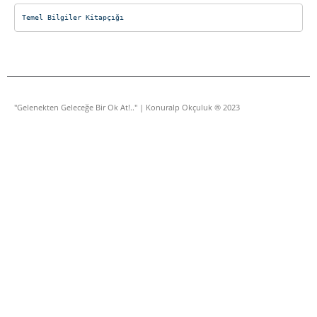
Temel Bilgiler Kitapçığı
"Gelenekten Geleceğe Bir Ok At!.." | Konuralp Okçuluk ® 2023