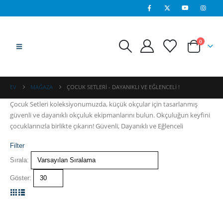
0
EV
MAĞAZA
ÇOCUK SETLERI - DAYANIKLI VE EĞLENCELI !
Çocuk Setleri koleksiyonumuzda, küçük okçular için tasarlanmış
güvenli ve dayanıklı okçuluk ekipmanlarını bulun. Okçuluğun keyfini
çocuklarınızla birlikte çıkarın! Güvenli, Dayanıklı ve Eğlenceli
Filter
Sırala:
Göster: