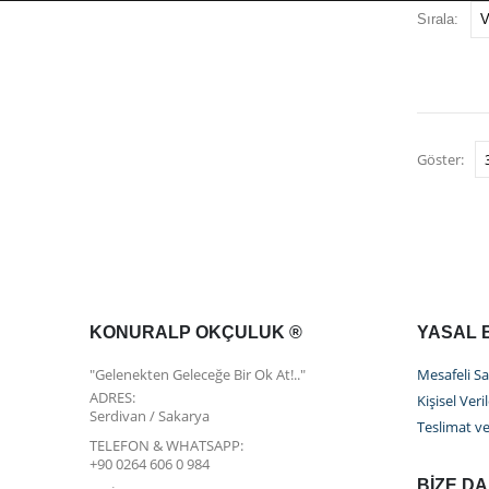
Sırala:
Göster:
KONURALP OKÇULUK ®
YASAL 
"Gelenekten Geleceğe Bir Ok At!.."
Mesafeli Sa
ADRES:
Kişisel Ver
Serdivan / Sakarya
Teslimat ve
TELEFON & WHATSAPP:
+90 0264 606 0 984
BIZE DA