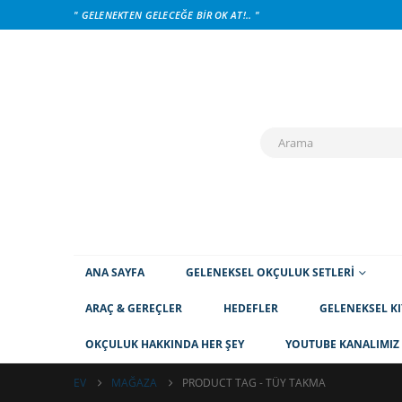
" GELENEKTEN GELECEĞE BIR OK AT!.. "
ANA SAYFA
GELENEKSEL OKÇULUK SETLERI
ARAÇ & GEREÇLER
HEDEFLER
GELENEKSEL KI
OKÇULUK HAKKINDA HER ŞEY
YOUTUBE KANALIMIZ
EV
MAĞAZA
PRODUCT TAG -
TÜY TAKMA