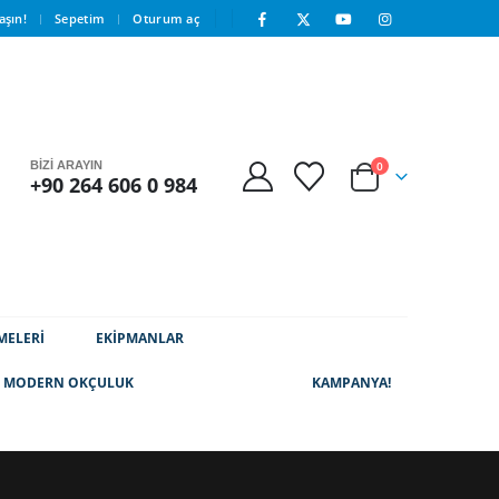
aşın!
Sepetim
Oturum aç
BİZİ ARAYIN
0
+90 264 606 0 984
MELERİ
EKİPMANLAR
FIRSAT
MODERN OKÇULUK
KAMPANYA!