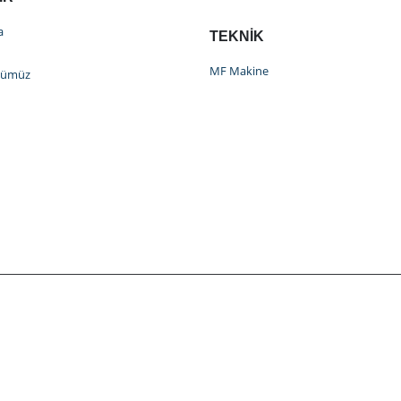
a
TEKNIK
MF Makine
bümüz