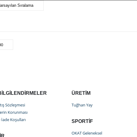
BILGILENDIRMELER
ÜRETIM
tış Sözleşmesi
Tuğhan Yay
ilerin Korunması
 İade Koşulları
SPORTIF
OKAT Geleneksel
IR