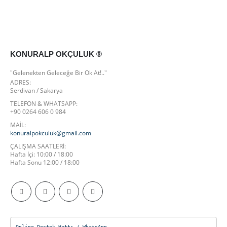
KONURALP OKÇULUK ®
"Gelenekten Geleceğe Bir Ok At!.."
ADRES:
Serdivan / Sakarya
TELEFON & WHATSAPP:
+90 0264 606 0 984
MAİL:
konuralpokculuk@gmail.com
ÇALIŞMA SAATLERI:
Hafta İçi: 10:00 / 18:00
Hafta Sonu 12:00 / 18:00
Online Destek Hattı / WhatsApp