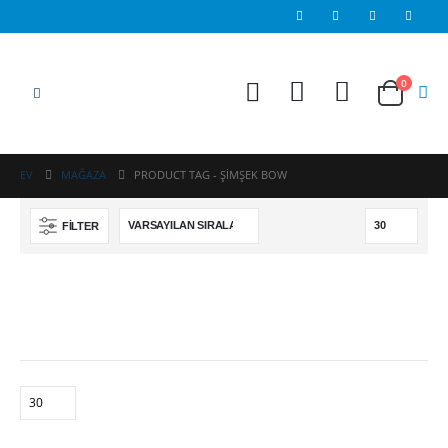
0
EV
MAĞAZA
PRODUCT TAG -
ŞIMŞEK BOW
FILTER