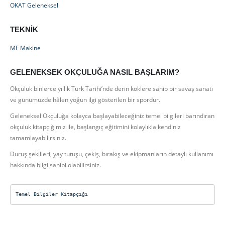
OKAT Geleneksel
TEKNIK
MF Makine
GELENEKSEK OKÇULUĞA NASIL BAŞLARIM?
Okçuluk binlerce yıllık Türk Tarihi’nde derin köklere sahip bir savaş sanatı
ve günümüzde hâlen yoğun ilgi gösterilen bir spordur.
Geleneksel Okçuluğa kolayca başlayabileceğiniz temel bilgileri barındıran
okçuluk kitapçığımız ile, başlangıç eğitimini kolaylıkla kendiniz
tamamlayabilirsiniz.
Duruş şekilleri, yay tutuşu, çekiş, bırakış ve ekipmanların detaylı kullanımı
hakkında bilgi sahibi olabilirsiniz.
Temel Bilgiler Kitapçığı