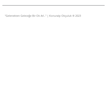
"Gelenekten Geleceğe Bir Ok At!.." | Konuralp Okçuluk ® 2023