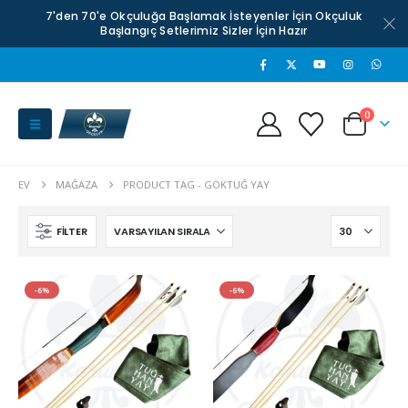
7'den 70'e Okçuluğa Başlamak İsteyenler İçin Okçuluk
Başlangıç Setlerimiz Sizler İçin Hazır
0
EV
MAĞAZA
PRODUCT TAG -
GÖKTUĞ YAY
FILTER
-6%
-6%