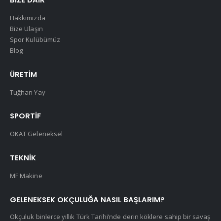
Hakkımızda
Bize Ulaşın
Spor Kulübümüz
Blog
ÜRETIM
Tuğhan Yay
SPORTIF
OKAT Geleneksel
TEKNIK
MF Makine
GELENEKSEK OKÇULUĞA NASIL BAŞLARIM?
Okçuluk binlerce yıllık Türk Tarihi’nde derin köklere sahip bir savaş