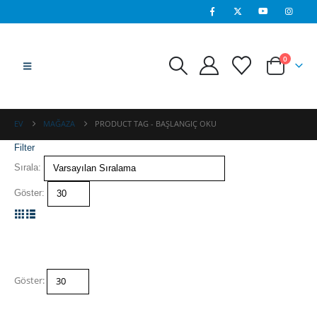
0
EV
MAĞAZA
PRODUCT TAG -
BAŞLANGIÇ OKU
Filter
Sırala:
Göster:
Göster: