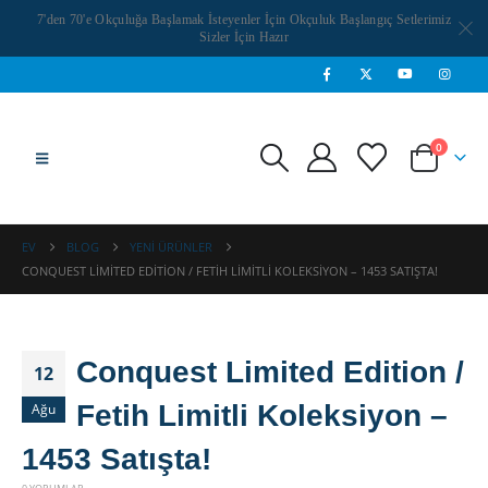
7'den 70'e Okçuluğa Başlamak İsteyenler İçin Okçuluk Başlangıç Setlerimiz
Sizler İçin Hazır
0
EV
BLOG
YENI ÜRÜNLER
CONQUEST LIMITED EDITION / FETIH LIMITLI KOLEKSIYON – 1453 SATIŞTA!
Conquest Limited Edition /
12
Fetih Limitli Koleksiyon –
Ağu
1453 Satışta!