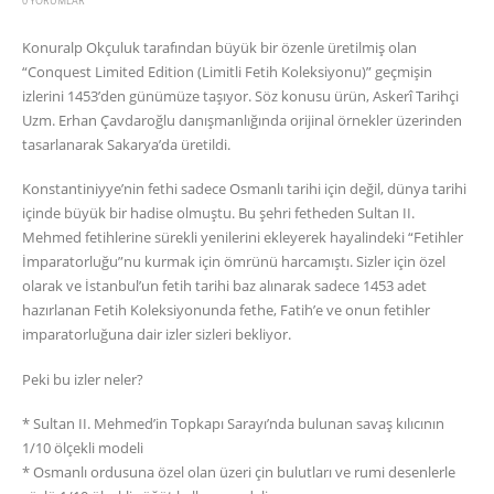
0 YORUMLAR
Konuralp Okçuluk tarafından büyük bir özenle üretilmiş olan
“Conquest Limited Edition (Limitli Fetih Koleksiyonu)” geçmişin
izlerini 1453’den günümüze taşıyor. Söz konusu ürün, Askerî Tarihçi
Uzm. Erhan Çavdaroğlu danışmanlığında orijinal örnekler üzerinden
tasarlanarak Sakarya’da üretildi.
Konstantiniyye’nin fethi sadece Osmanlı tarihi için değil, dünya tarihi
içinde büyük bir hadise olmuştu. Bu şehri fetheden Sultan II.
Mehmed fetihlerine sürekli yenilerini ekleyerek hayalindeki “Fetihler
İmparatorluğu”nu kurmak için ömrünü harcamıştı. Sizler için özel
olarak ve İstanbul’un fetih tarihi baz alınarak sadece 1453 adet
hazırlanan Fetih Koleksiyonunda fethe, Fatih’e ve onun fetihler
imparatorluğuna dair izler sizleri bekliyor.
Peki bu izler neler?
* Sultan II. Mehmed’in Topkapı Sarayı’nda bulunan savaş kılıcının
1/10 ölçekli modeli
* Osmanlı ordusuna özel olan üzeri çin bulutları ve rumi desenlerle