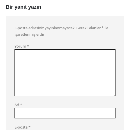
Bir yanıt yazın
E-posta adresiniz yayınlanmayacak.
Gerekli alanlar
*
ile
işaretlenmişlerdir
Yorum
*
Ad
*
E-posta
*