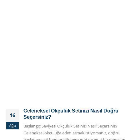
Geleneksel Okçuluk Setinizi Nasıl Doğru
16
Seçersiniz?
Ağu
Başlangıç Seviyesi Okçuluk Setinizi Nasıl Seçersiniz?
Geleneksel okçuluğa adım atmak istiyorsanız, doğru
başlangıç seti hem pratik hem motive edici bir deneyim...