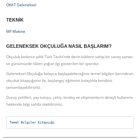
OKAT Geleneksel
TEKNIK
MF Makine
GELENEKSEK OKÇULUĞA NASIL BAŞLARIM?
Okçuluk binlerce yıllık Türk Tarihi’nde derin köklere sahip bir savaş sanatı
ve günümüzde hâlen yoğun ilgi gösterilen bir spordur.
Geleneksel Okçuluğa kolayca başlayabileceğiniz temel bilgileri barındıran
okçuluk kitapçığımız ile, başlangıç eğitimini kolaylıkla kendiniz
tamamlayabilirsiniz.
Duruş şekilleri, yay tutuşu, çekiş, bırakış ve ekipmanların detaylı kullanımı
hakkında bilgi sahibi olabilirsiniz.
Temel Bilgiler Kitapçığı