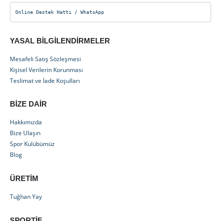
2
.
0
Online Destek Hattı / WhatsApp
,
₺
3
.
0
YASAL BILGILENDIRMELER
0
Mesafeli Satış Sözleşmesi
.
Kişisel Verilerin Korunması
0
Teslimat ve İade Koşulları
0
₺
BIZE DAIR
Hakkımızda
Bize Ulaşın
Spor Kulübümüz
Blog
ÜRETIM
Tuğhan Yay
SPORTIF