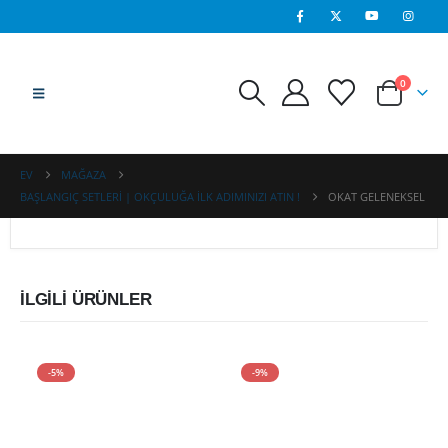
0
EV
MAĞAZA
BAŞLANGIÇ SETLERI | OKÇULUĞA İLK ADIMINIZI ATIN !
OKAT GELENEKSEL
İLGILI ÜRÜNLER
-5%
-9%