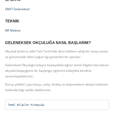
OKAT Geleneksel
TEKNIK
MF Makine
GELENEKSEK OKÇULUĞA NASIL BAŞLARIM?
Okçuluk binlerce yıllık Türk Tarihi’nde derin köklere sahip bir savaş sanatı
ve günümüzde hâlen yoğun ilgi gösterilen bir spordur.
Geleneksel Okçuluğa kolayca başlayabileceğiniz temel bilgileri barındıran
okçuluk kitapçığımız ile, başlangıç eğitimini kolaylıkla kendiniz
tamamlayabilirsiniz.
Duruş şekilleri, yay tutuşu, çekiş, bırakış ve ekipmanların detaylı kullanımı
hakkında bilgi sahibi olabilirsiniz.
Temel Bilgiler Kitapçığı